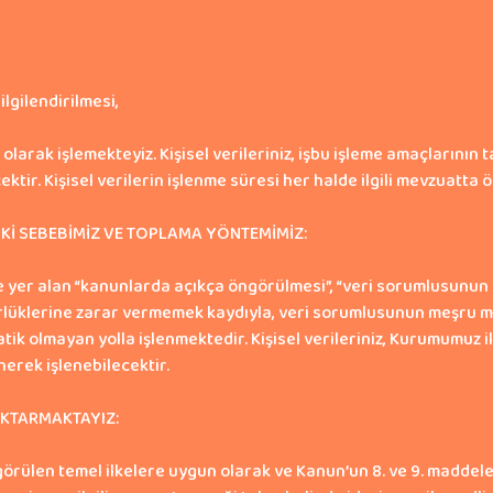
ilgilendirilmesi,
ı olarak işlemekteyiz. Kişisel verileriniz, işbu işleme amaçların
ektir. Kişisel verilerin işlenme süresi her halde ilgili mevzuatt
Kİ SEBEBİMİZ VE TOPLAMA YÖNTEMİMİZ:
e yer alan “kanunlarda açıkça öngörülmesi”, “veri sorumlusunun
zgürlüklerine zarar vermemek kaydıyla, veri sorumlusunun meşru me
 olmayan yolla işlenmektedir. Kişisel verileriniz, Kurumumuz il
erek işlenebilecektir.
 AKTARMAKTAYIZ:
örülen temel ilkelere uygun olarak ve Kanun’un 8. ve 9. maddeleri