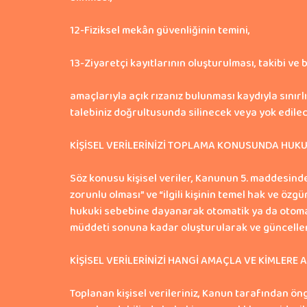
12-Fiziksel mekân güvenliğinin temini,
13-Ziyaretçi kayıtlarının oluşturulması, takibi ve b
amaçlarıyla açık rızanız bulunması kaydıyla sınırl
talebiniz doğrultusunda silinecek veya yok edilec
KİŞİSEL VERİLERİNİZİ TOPLAMA KONUSUNDA HUKU
Söz konusu kişisel veriler, Kanunun 5. maddesind
zorunlu olması” ve “ilgili kişinin temel hak ve ö
hukuki sebebine dayanarak otomatik ya da otomatik
müddeti sonuna kadar oluşturularak ve güncellen
KİŞİSEL VERİLERİNİZİ HANGİ AMAÇLA VE KİMLERE
Toplanan kişisel verileriniz, Kanun tarafından öng