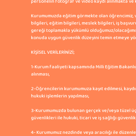
personelin fotoğraf ve video kaydı alınmakta ve ka
Kurumumuzda eğitim görmekte olan öğrencimiz, velis
bilgileri, eğitim bilgileri, meslek bilgileri, iş baş
gereği toplamakla yükümlü olduğumuz/olacağımız kiş
konuda uygun güvenlik düzeyini temin etmeye yönel
KİŞİSEL VERİLERİNİZİ;
1-Kurum faaliyeti kapsamında Milli Eğitim Bakanlığ
alınması,
2-Öğrencilerin kurumumuza kayıt edilmesi, kaydın 
hukuki işlemlerin yapılması,
3-Kurumumuzda bulunan gerçek ve/veya tüzel üçüncü 
güvenlikleri ile hukuki, ticari ve iş sağlığı güvenlik
4- Kurumumuz nezdinde veya aracılığı ile düzenlene