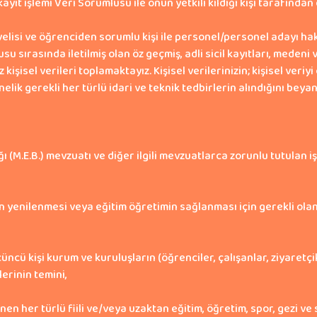
yıt işlemi Veri Sorumlusu ile onun yetkili kıldığı kişi tarafında
i ve öğrenciden sorumlu kişi ile personel/personel adayı hakkınd
vurusu sırasında iletilmiş olan öz geçmiş, adli sicil kayıtları, meden
isel verileri toplamaktayız. Kişisel verilerinizin; kişisel veriy
ik gerekli her türlü idari ve teknik tedbirlerin alındığını beyan
ı (M.E.B.) mevzuatı ve diğer ilgili mevzuatlarca zorunlu tutulan iş
yenilenmesi veya eğitim öğretimin sağlanması için gerekli olan h
kişi kurum ve kuruluşların (öğrenciler, çalışanlar, ziyaretçiler,
lerinin temini,
n her türlü fiili ve/veya uzaktan eğitim, öğretim, spor, gezi ve 