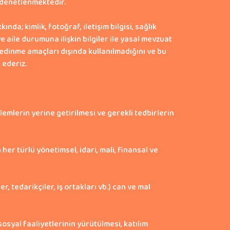
n denetlenmektedir.
a; kimlik, fotoğraf, iletişim bilgisi, sağlık
i ve aile durumuna ilişkin bilgiler ile yasal mevzuat
i edinme amaçları dışında kullanılmadığını ve bu
 ederiz.
lemlerin yerine getirilmesi ve gerekli tedbirlerin
er türlü yönetimsel, idari, mali, finansal ve
 tedarikçiler, iş ortakları vb.) can ve mal
sosyal faaliyetlerinin yürütülmesi, katılım