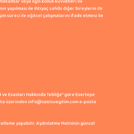
makamlar veya ilgili kolluk kuvvetleri ile
ın yapılması ile ihtiyaç sahibi diğer bireylerin de
 süreci ile eğitsel çalışmalarını ifade etmesi ile
ul ve Esasları Hakkında Tebliğe” göre Esertepe
posta üzerinden info@ozelsuegitim.com e-posta
celleme yapabilir. Aydınlatma Metninin güncel