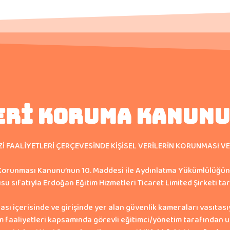
ERİ KORUMA KANUNU
Zİ FAALİYETLERİ ÇERÇEVESİNDE KİŞİSEL VERİLERİN KORUNMASI 
in Korunması Kanunu’nun 10. Maddesi ile Aydınlatma Yükümlülüğü
 sıfatıyla Erdoğan Eğitim Hizmetleri Ticaret Limited Şirketi tar
ası içerisinde ve girişinde yer alan güvenlik kameraları vasıtas
 faaliyetleri kapsamında görevli eğitimci/yönetim tarafından 