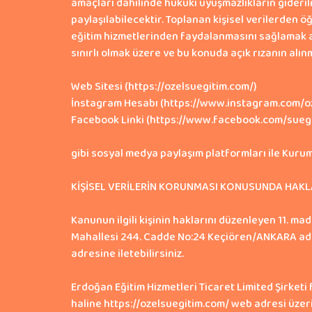
amaçları dahilinde hukuki uyuşmazlıkların giderilme
paylaşılabilecektir. Toplanan kişisel verilerden ö
eğitim hizmetlerinden faydalanmasını sağlamak ama
sınırlı olmak üzere ve bu konuda açık rızanın alı
Web Sitesi (https://ozelsuegitim.com/)
İnstagram Hesabı (https://www.instagram.com/oz
Facebook Linki (https://www.facebook.com/suegi
gibi sosyal medya paylaşım platformları ile Kurum
KİŞİSEL VERİLERİN KORUNMASI KONUSUNDA HAKL
Kanunun ilgili kişinin haklarını düzenleyen 11. m
Mahallesi 244. Cadde No:24 Keçiören/ANKARA adres
adresine iletebilirsiniz.
Erdoğan Eğitim Hizmetleri Ticaret Limited Şirket
haline https://ozelsuegitim.com/ web adresi üzeri