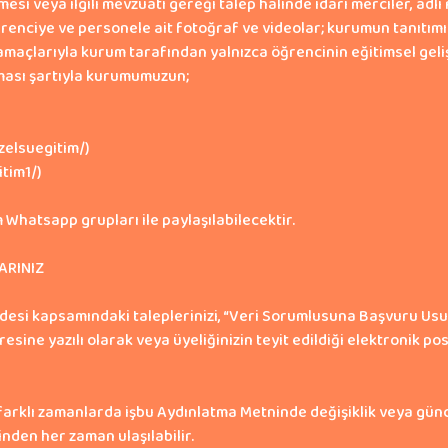
si veya ilgili mevzuatı gereği talep halinde idari merciler, adli 
ğrenciye ve personele ait fotoğraf ve videolar; kurumun tanıtımın
çlarıyla kurum tarafından yalnızca öğrencinin eğitimsel gelişim
nması şartıyla kurumumuzun;
elsuegitim/)
tim1/)
 Whatsapp grupları ile paylaşılabilecektir.
ARINIZ
addesi kapsamındaki taleplerinizi, “Veri Sorumlusuna Başvuru Us
ine yazılı olarak veya üyeliğinizin teyit edildiği elektronik 
i farklı zamanlarda işbu Aydınlatma Metninde değişiklik veya gün
nden her zaman ulaşılabilir.